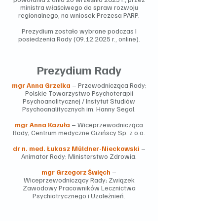
ministra właściwego do spraw rozwoju
regionalnego, na wniosek Prezesa PARP.
Prezydium zostało wybrane podczas I
posiedzenia Rady
(09.12.2025
r., online).
Prezydium Rady
mgr Anna Grzelka
– Przewodnicząca Rady;
Polskie Towarzystwo Psychoterapii
Psychoanalitycznej / Instytut Studiów
Psychoanalitycznych im. Hanny Segal.
mgr Anna Kazuła
– Wiceprzewodnicząca
Rady; Centrum medyczne Gizińscy Sp. z o.o.
dr n. med. Łukasz Müldner-Nieckowski
–
Animator Rady; Ministerstwo Zdrowia.
mgr Grzegorz Święch
–
Wiceprzewodniczący Rady; Związek
Zawodowy Pracowników Lecznictwa
Psychiatrycznego i Uzależnień.