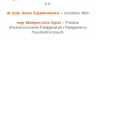
o.o.
dr hab. Anna Zajenkowska
– Uczelnia: AEH.
mgr Małgorzata Zgiet
– Polskie
Stowarzyszenie Pielęgniarek i Pielęgniarzy
Psychiatrycznych.
dr Elżbieta Ziąbska
– Centrum Nauki i
Biznesu „Żak” Sp. z o.o.
Kontakt do członków Rady odbywa się za
pośrednictwem Sekretariatu Rady.
Data aktualizacji składu: 03.06.2026 r.
Sekretariat Rady
Sekretariat Sektorowej Rady ds. Kompetencji
– Zdrowie Psychiczne prowadzi
Aleksandra
Wasilewska
.
Kontakt:
radasektorowa@psychiatria.org.pl
Sekretariat odpowiada za bieżącą obsługę
organizacyjną Rady, w tym m.in.