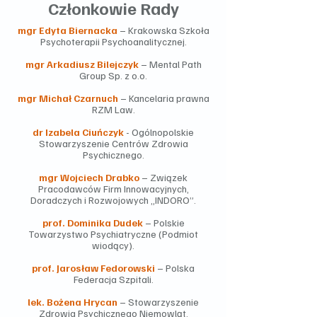
Członkowie Rady
mgr Edyta Biernacka
– Krakowska Szkoła
Psychoterapii Psychoanalitycznej.
mgr Arkadiusz Bilejczyk
– Mental Path
Group Sp. z o.o.
mgr Michał Czarnuch
– Kancelaria prawna
RZM Law.
dr Izabela Ciuńczyk
- Ogólnopolskie
Stowarzyszenie Centrów Zdrowia
Psychicznego.
mgr Wojciech Drabko
– Związek
Pracodawców Firm Innowacyjnych,
Doradczych i Rozwojowych „INDORO”.
prof. Dominika Dudek
– Polskie
Towarzystwo Psychiatryczne (Podmiot
wiodący).
prof. Jarosław Fedorowski
– Polska
Federacja Szpitali.
lek. Bożena Hrycan
– Stowarzyszenie
Zdrowia Psychicznego Niemowląt.