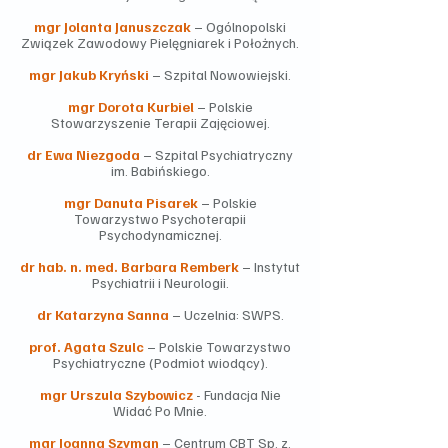
mgr Jolanta Januszczak
– Ogólnopolski
Związek Zawodowy Pielęgniarek i Położnych.
mgr Jakub Kryński
– Szpital Nowowiejski.
mgr Dorota Kurbiel
– Polskie
Stowarzyszenie Terapii Zajęciowej.
dr Ewa Niezgoda
– Szpital Psychiatryczny
im. Babińskiego.
mgr Danuta Pisarek
– Polskie
Towarzystwo Psychoterapii
Psychodynamicznej.
dr hab. n. med. Barbara Remberk
– Instytut
Psychiatrii i Neurologii.
dr Katarzyna Sanna
– Uczelnia: SWPS.
prof. Agata Szulc
– Polskie Towarzystwo
Psychiatryczne (Podmiot wiodący).
mgr Urszula Szybowicz
- Fundacja Nie
Widać Po Mnie.
mgr Joanna Szyman
– Centrum CBT Sp. z.